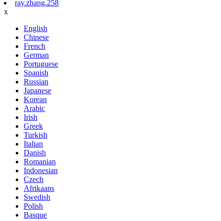
ray.zhang.258
x
English
Chinese
French
German
Portuguese
Spanish
Russian
Japanese
Korean
Arabic
Irish
Greek
Turkish
Italian
Danish
Romanian
Indonesian
Czech
Afrikaans
Swedish
Polish
Basque