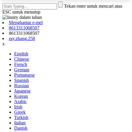
Tekan enter untuk mencari atau
ESC untuk menutup
Menghantar e-mel
8613311068507
8613311068507
ray.zhang.258
x
English
Chinese
French
German
Portuguese
Spanish
Russian
Japanese
Korean
Arabic
Irish
Greek
Turkish
Italian
Danish