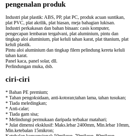
pengenalan produk
Industri plat plastik: ABS, PP, plat PC, produk acuan suntikan,
plat PVC, plat akrilik, plat hiasan, meja bahagian lukisan.
Industri perkakasan dan bahan binaan: casis komputer,
pengecapan lembaran tergalvani, plat aluminium, pintu dan
tingkap aloi aluminium, plat keluli tahan karat, plat titanium, plat
keluli plastik.
Pintu aloi aluminium dan tingkap filem pelindung kereta keluli
tahan karat.
Panel kaca, panel solar, dll.
Perlindungan muka, dsb.
ciri-ciri
* Bahan PE premium;
* Tahan pengoksidaan, anti-kotoran;tahan lama, tahan tusukan;
* Tiada meledingkan;
* Anti-calar;
* Tiada gam sisa;
* Melindungi permukaan daripada terbakar matahari;
* Julat dimensi eksklusif: Maks.lebar 2400mm, Min.lebar 10mm,
Min.ketebalan 15mikron;
Ketebalan konvensional: 50mikron, 70mikron, 80mikron,